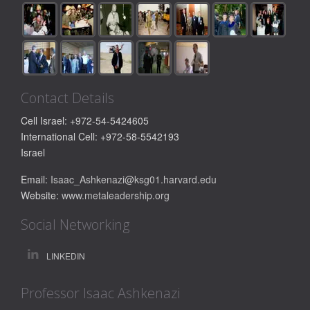
Contact Details
Cell Israel: +972-54-5424605
International Cell: +972-58-5542193
Israel
Email:
Isaac_Ashkenazi@ksg01.harvard.edu
Website:
www.metaleadership.org
Social Networking
LINKEDIN
Professor Isaac Ashkenazi